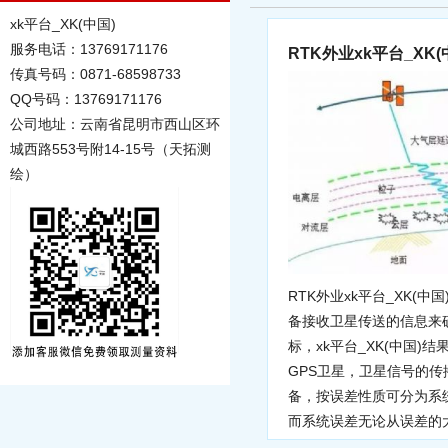
xk平台_XK(中国)
服务电话：13769171176
RTK外业xk平台_XK
传真号码：0871-68598733
来源和消减方法
QQ号码：13769171176
公司地址：云南省昆明市西山区环
城西路553号附14-15号（天拓测
绘）
RTK外业xk平台_XK(中
备接收卫星传送的信息来
标，xk平台_XK(中国)
GPS卫星，卫星信号的传
备，按误差性质可分为系
而系统误差无论从误差的
的危害性来讲都比偶然误