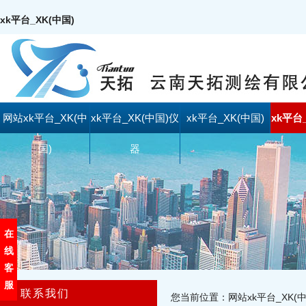
xk平台_XK(中国)
网站xk平台_XK(中
xk平台_XK(中国)仪
xk平台_XK(中国)
xk平台
国)
器
在
线
客
服
联系我们
您当前位置：
网站xk平台_XK(中