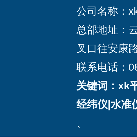
公司名称：xk
总部地址：云
叉口往安康路
联系电话：0871
关键词：xk平
经纬仪|水准
、