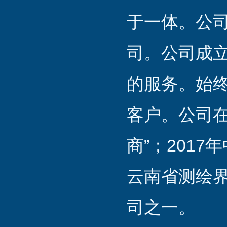
于一体。公
司。公司成
的服务。始终
客户。公司在
商”；201
云南省测绘界
司之一。