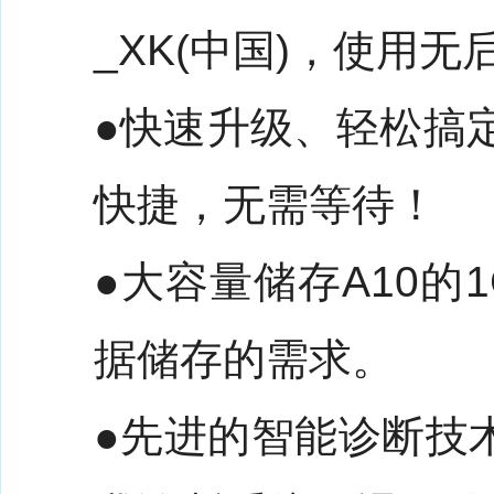
_XK(中国)，使用
●快速升级、轻松搞
快捷，无需等待！
●大容量储存A10
据储存的需求。
●先进的智能诊断技术