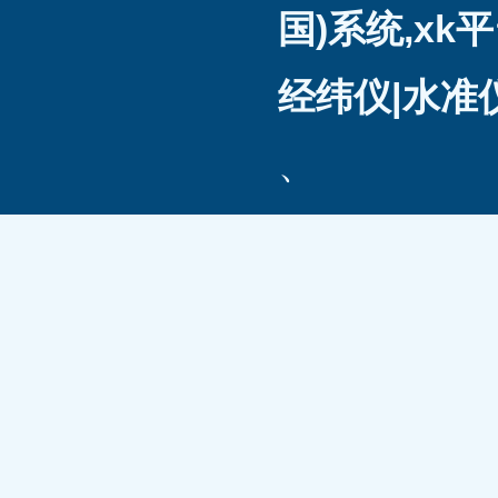
国)系统,xk
经纬仪|水准
、