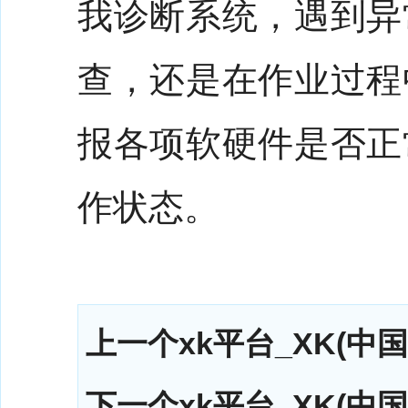
我诊断系统，遇到异
查，还是在作业过程
报各项软硬件是否正
作状态。
上一个xk平台_XK(中
下一个xk平台_XK(中