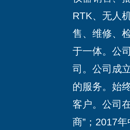
RTK、无人
售、维修、
于一体。公
司。公司成
的服务。始终
客户。公司在
商”；201