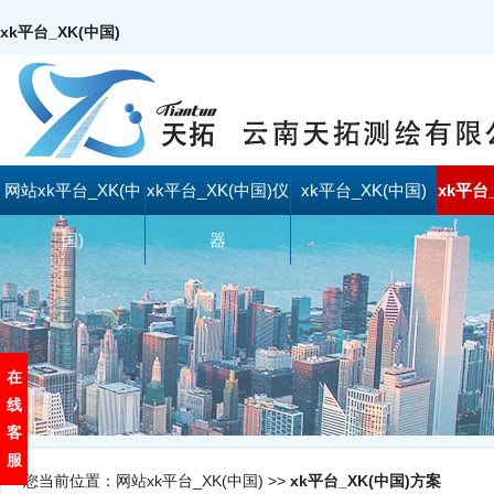
xk平台_XK(中国)
网站xk平台_XK(中
xk平台_XK(中国)仪
xk平台_XK(中国)
xk平台
国)
器
在
线
客
服
您当前位置：
网站xk平台_XK(中国)
>>
xk平台_XK(中国)方案