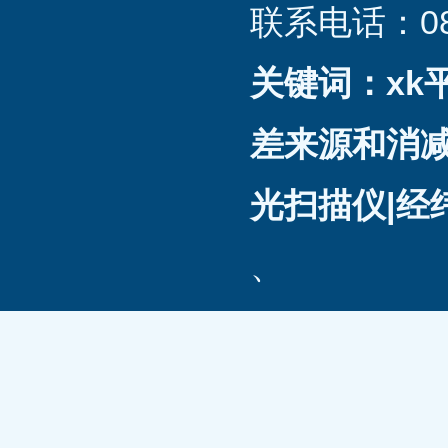
联系电话：0871
关键词：xk平
差来源和消减方
光扫描仪|经
、