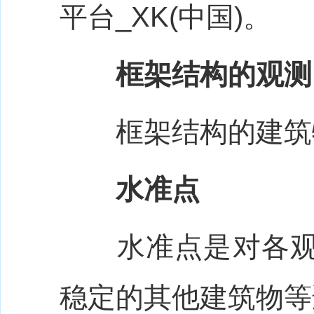
平台_XK(中国)。
框架结构的观测
框架结构的建筑物
水准点
水准点是对各观测
稳定的其他建筑物等