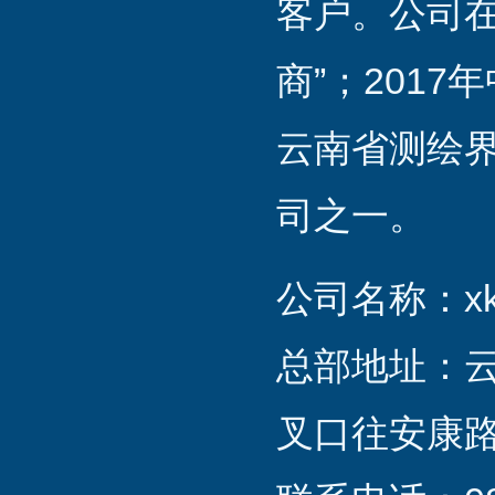
客户。公司在
商”；201
云南省测绘界
司之一。
公司名称：xk
总部地址：云
叉口往安康路