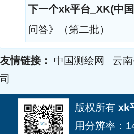
下一个xk平台_XK(中
问答》（第二批）
友情链接：
中国测绘网
云南
司
版权所有
xk
用分辨率：14