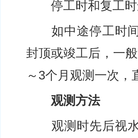
停工时和复工时
如中途停工时间较
封顶或竣工后，一般
～3个月观测一次，
观测方法
观测时先后视水准