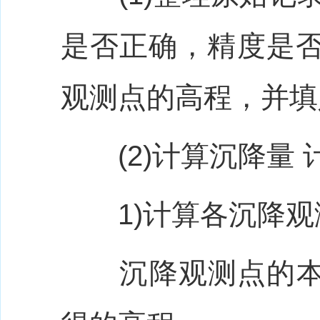
是否正确，精度是
观测点的高程，并填
(2)计算沉降量 
1)计算各沉降观
沉降观测点的本次