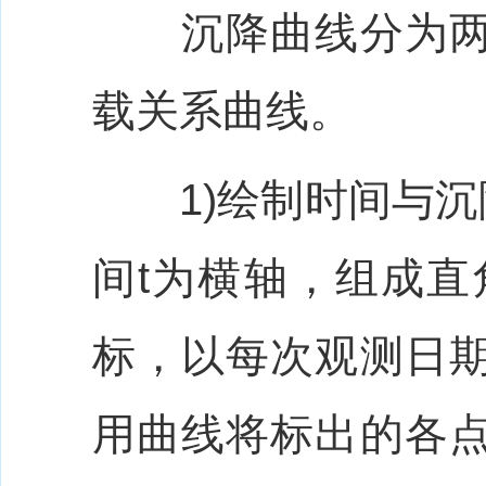
沉降曲线分为两部
载关系曲线。
1)绘制时间与沉降
间t为横轴，组成
标，以每次观测日
用曲线将标出的各