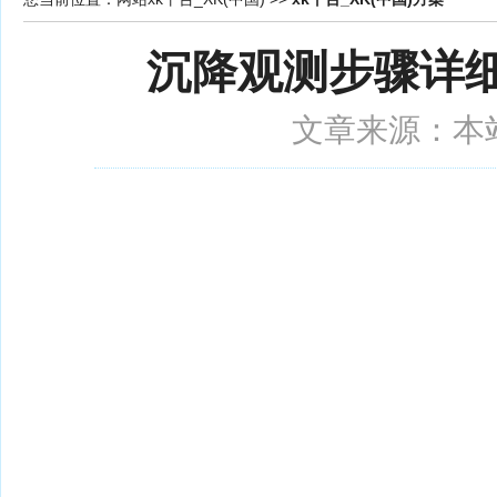
沉降观测步骤详细
文章来源：本站收