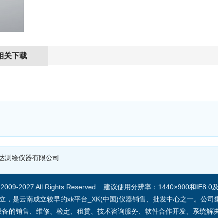
相关下载
达测绘仪器有限公司
 2009-2027 All Rights Reserved 建议使用分辨率：1440×900和
11年成立，是云南成立较早的xk平台_XK(中国)仪器销售、批发中心之一。
)仪器设备的销售、维修、检定、租赁、技术咨询服务、软件合作开发、系统